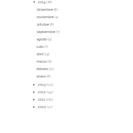
▼
2014
(78)
diciembre
(8)
noviembre
(4)
octubre
(8)
septiembre
(7)
agosto
(5)
julio
(7)
abril
(14)
marzo
(6)
febrero
(11)
enero
(8)
►
2013
(112)
►
2012
(141)
►
2011
(161)
►
2010
(12)