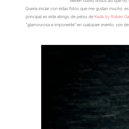
vienen outfits lindos así que 
Quería iniciar con éstas fotos que me gustan mucho, e
principal es éste abrigo de pelos de
Kadá by Rubén G
"glamourosa e imponente" en cualquier evento, son de 