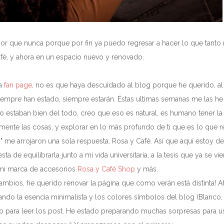
or que nunca porque por fin ya puedo regresar a hacer lo que tanto
fé, y ahora en un espacio nuevo y renovado.
la
fan page
, no es que haya descuidado al blog porque he querido, al 
siempre han estado, siempre estarán. Éstas ultimas semanas me las h
estaban bien del todo, creo que eso es natural, es humano tener la
almente las cosas, y explorar en lo más profundo de ti que es lo que 
s" me arrojaron una sola respuesta, Rosa y Café. Así que aquí estoy d
 de equilibrarla junto a mi vida universitaria, a la tesis que ya se vie
mi marca de accesorios
Rosa y Café Shop
y más.
os, he querido renovar la página que como verán está distinta! A
o la esencia minimalista y los colores símbolos del blog (Blanco,
 para leer los post. He estado preparando muchas sorpresas para u