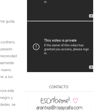
 me gusta,
contrario,
e pasado
 necesidad
realmente
e nuevo,
ne, a los
CONTACTO
hora está
 negro y
stedes, se