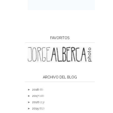
FAVORITOS
ARCHIVO DEL BLOG
►
2018
(8)
►
2017
(18)
►
2016
(23)
►
2015
(82)