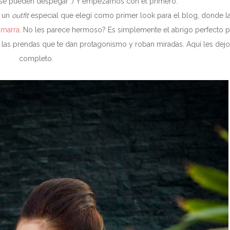
no se pueden despegar :) Y empezamos con el primero:
s un
outfit
especial que elegí como primer look para el blog, donde l
amarra
. No les parece hermoso? Es simplemente el abrigo perfecto pa
las prendas que te dan protagonismo y roban miradas. Aquí les dejo
completo.