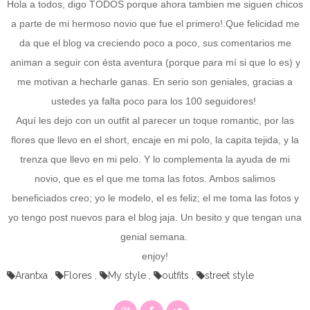
Hola a todos, digo TODOS porque ahora tambien me siguen chicos
a parte de mi hermoso novio que fue el primero!.Que felicidad me
da que el blog va creciendo poco a poco, sus comentarios me
animan a seguir con ésta aventura (porque para mí si que lo es) y
me motivan a hecharle ganas. En serio son geniales, gracias a
ustedes ya falta poco para los 100 seguidores!
Aquí les dejo con un outfit al parecer un toque romantic, por las
flores que llevo en el short, encaje en mi polo, la capita tejida, y la
trenza que llevo en mi pelo. Y lo complementa la ayuda de mi
novio, que es el que me toma las fotos. Ambos salimos
beneficiados creo; yo le modelo, el es feliz; el me toma las fotos y
yo tengo post nuevos para el blog jaja. Un besito y que tengan una
genial semana.
enjoy!
Arantxa
,
Flores
,
My style
,
outfits
,
street style