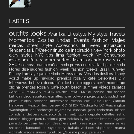
LABELS
outfits
looks
Arantxa
Lifestyle
My style
Travels
Momentos
Cositas lindas
Events
fashion
Viajes
marcas
street style
Accesorios
lif week
inspiración
Tendencias
LIFWeek
minuto de inspiración
New York
photo
diary
styles
NYC
tips
lima fashion week
NY
Concursos
instagram
Perú
random
sorteos
Miami
orlando
rosa y café
SHOP
compras
cumpleaños
moda
prensa
entrevistas
tips de moda
Flores
diseñadores
fashion week
fashion weeks
Brasil
runway
Disney
Lambayeque de Moda
Marissa Lara Vestidos
desfiles
disney
world
make up
navidad
premios
rosa y café
Celebrities
DIY
Interviews
belleza
decoración
fashion bloggers perú
maquillaje
oficina
prendas Rosa y Café
south beach
summer
videos
zapatos
CABELLO
MARCAS. MODA
Música
PERÚ MODA
behind the scenes
birthday
deco
escritorio
esmaltes
love
polyvore
projects
publicidad
real
plaza
relojes
sesiones
universidad
verano
2011
2012
2014
Cancún
Halloween
Mexico
New Jersey
RIO
SHOP
WashigntonDC
Washington
Washington dc
backstage
cajamarca
casacas jean
christmas
clases
comida a delivery
concepto
daniel wellington
deporte
detalles
estilo
fashion blogger perú
funcional
gym
hoteles
kyllie jenner
lectores
lugares
peinado
peruvian fashion designers
pink
press
ropa de mamá
series
snapchat
tendencia a rayas
terry
trabajo
vestidos
viajar con mamá
vichayito
wedge sneaker
youtuber
¿Qué me pongo para la u?