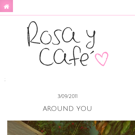
;
3/09/2011
around you