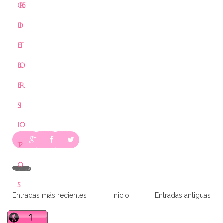
O
R
5
D
I
E
T
B
O
E
R
S
I
I
O
T
?
O
S
Entradas más recientes
Inicio
Entradas antiguas