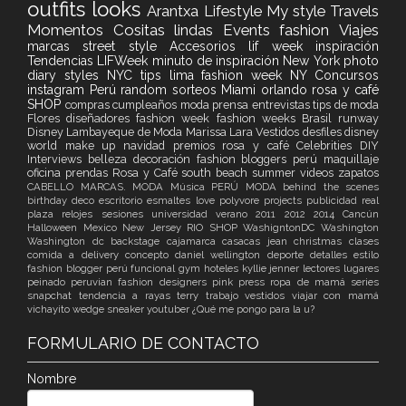
outfits
looks
Arantxa
Lifestyle
My style
Travels
Momentos
Cositas lindas
Events
fashion
Viajes
marcas
street style
Accesorios
lif week
inspiración
Tendencias
LIFWeek
minuto de inspiración
New York
photo
diary
styles
NYC
tips
lima fashion week
NY
Concursos
instagram
Perú
random
sorteos
Miami
orlando
rosa y café
SHOP
compras
cumpleaños
moda
prensa
entrevistas
tips de moda
Flores
diseñadores
fashion week
fashion weeks
Brasil
runway
Disney
Lambayeque de Moda
Marissa Lara Vestidos
desfiles
disney
world
make up
navidad
premios
rosa y café
Celebrities
DIY
Interviews
belleza
decoración
fashion bloggers perú
maquillaje
oficina
prendas Rosa y Café
south beach
summer
videos
zapatos
CABELLO
MARCAS. MODA
Música
PERÚ MODA
behind the scenes
birthday
deco
escritorio
esmaltes
love
polyvore
projects
publicidad
real
plaza
relojes
sesiones
universidad
verano
2011
2012
2014
Cancún
Halloween
Mexico
New Jersey
RIO
SHOP
WashigntonDC
Washington
Washington dc
backstage
cajamarca
casacas jean
christmas
clases
comida a delivery
concepto
daniel wellington
deporte
detalles
estilo
fashion blogger perú
funcional
gym
hoteles
kyllie jenner
lectores
lugares
peinado
peruvian fashion designers
pink
press
ropa de mamá
series
snapchat
tendencia a rayas
terry
trabajo
vestidos
viajar con mamá
vichayito
wedge sneaker
youtuber
¿Qué me pongo para la u?
FORMULARIO DE CONTACTO
Nombre