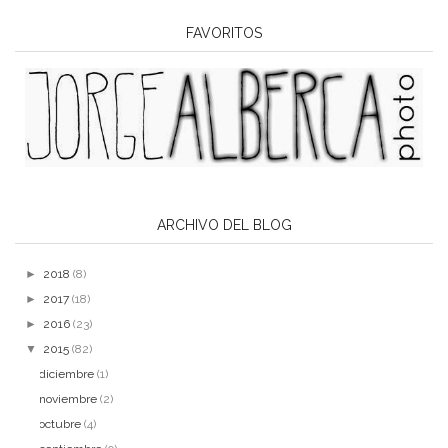
FAVORITOS
ARCHIVO DEL BLOG
►
2018
(8)
►
2017
(18)
►
2016
(23)
▼
2015
(82)
diciembre
(1)
noviembre
(2)
octubre
(4)