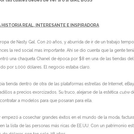
or las cuáles debes de ver sí o sí GIRL BOSS
A HISTORIA REAL, INTERESANTE E INSPIRADORA
ropa de Nasty Gal. Con 20 a
ñ
os, y aburrida de ir de un trabajo tempor
s la red social mas importante. Ahí se dio cuenta que la gente tenía
tró una chaqueta Chanel de época por $8 en una de las tiendas del 
o por 1,000 dólares. El negocio estaba claro.
tienda dentro de otra de las plataformas estrellas de Internet, eBay
illos a precios exorcizados. Su truco, alejarse de la estética
cutre
de
contratar a modelos para que posaran para ella.
 empezó a cosechar grandes éxitos en el mundo de la moda, factur
 en la lista de las personas más ricas de EE.UU. Con un patrimonio e