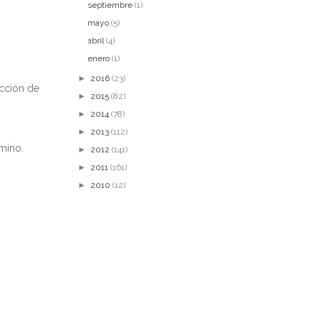
septiembre
(1)
mayo
(5)
abril
(4)
enero
(1)
►
2016
(23)
icción de
►
2015
(82)
►
2014
(78)
►
2013
(112)
amino.
►
2012
(141)
►
2011
(161)
►
2010
(12)