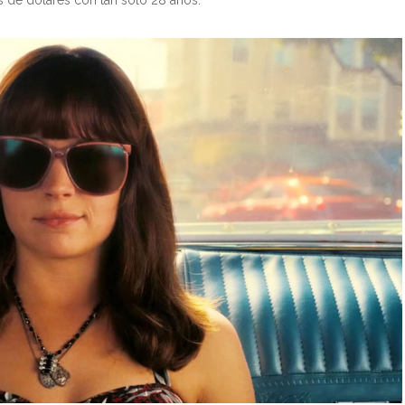
 de dólares con tan solo 28 a
ñ
os.