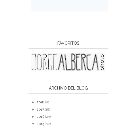
FAVORITOS
ARCHIVO DEL BLOG
►
2018
(8)
►
2017
(18)
►
2016
(23)
▼
2015
(82)