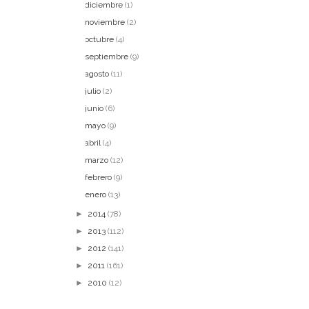
diciembre
(1)
noviembre
(2)
octubre
(4)
septiembre
(9)
agosto
(11)
julio
(2)
junio
(6)
mayo
(9)
abril
(4)
marzo
(12)
febrero
(9)
enero
(13)
►
2014
(78)
►
2013
(112)
►
2012
(141)
►
2011
(161)
►
2010
(12)