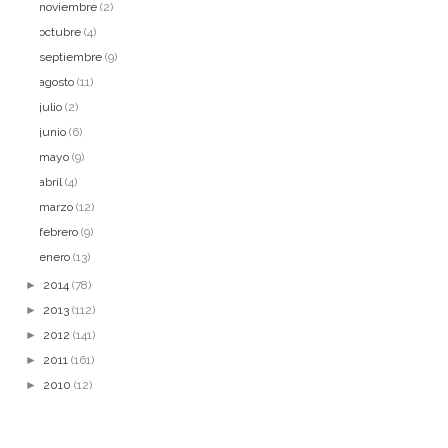
noviembre
(2)
octubre
(4)
septiembre
(9)
agosto
(11)
julio
(2)
junio
(6)
mayo
(9)
abril
(4)
marzo
(12)
febrero
(9)
enero
(13)
►
2014
(78)
►
2013
(112)
►
2012
(141)
►
2011
(161)
►
2010
(12)