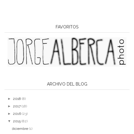
FAVORITOS
ARCHIVO DEL BLOG
►
2018
(8)
►
2017
(18)
►
2016
(23)
▼
2015
(82)
diciembre
(1)