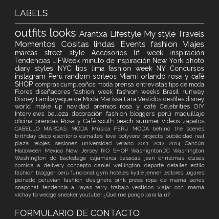
LABELS
outfits
looks
Arantxa
Lifestyle
My style
Travels
Momentos
Cositas lindas
Events
fashion
Viajes
marcas
street style
Accesorios
lif week
inspiración
Tendencias
LIFWeek
minuto de inspiración
New York
photo
diary
styles
NYC
tips
lima fashion week
NY
Concursos
instagram
Perú
random
sorteos
Miami
orlando
rosa y café
SHOP
compras
cumpleaños
moda
prensa
entrevistas
tips de moda
Flores
diseñadores
fashion week
fashion weeks
Brasil
runway
Disney
Lambayeque de Moda
Marissa Lara Vestidos
desfiles
disney
world
make up
navidad
premios
rosa y café
Celebrities
DIY
Interviews
belleza
decoración
fashion bloggers perú
maquillaje
oficina
prendas Rosa y Café
south beach
summer
videos
zapatos
CABELLO
MARCAS. MODA
Música
PERÚ MODA
behind the scenes
birthday
deco
escritorio
esmaltes
love
polyvore
projects
publicidad
real
plaza
relojes
sesiones
universidad
verano
2011
2012
2014
Cancún
Halloween
Mexico
New Jersey
RIO
SHOP
WashigntonDC
Washington
Washington dc
backstage
cajamarca
casacas jean
christmas
clases
comida a delivery
concepto
daniel wellington
deporte
detalles
estilo
fashion blogger perú
funcional
gym
hoteles
kyllie jenner
lectores
lugares
peinado
peruvian fashion designers
pink
press
ropa de mamá
series
snapchat
tendencia a rayas
terry
trabajo
vestidos
viajar con mamá
vichayito
wedge sneaker
youtuber
¿Qué me pongo para la u?
FORMULARIO DE CONTACTO