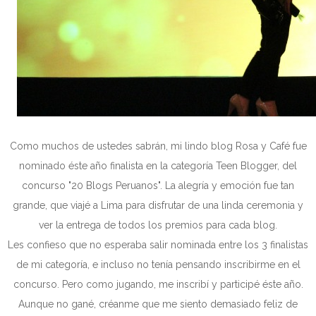
Como muchos de ustedes sabrán, mi lindo blog Rosa y Café fue
nominado éste año finalista en la categoría Teen Blogger, del
concurso "20 Blogs Peruanos". La alegría y emoción fue tan
grande, que viajé a Lima para disfrutar de una linda ceremonia y
ver la entrega de todos los premios para cada blog.
Les confieso que no esperaba salir nominada entre los 3 finalistas
de mi categoría, e incluso no tenía pensando inscribirme en el
concurso. Pero como jugando, me inscribí y participé éste año.
Aunque no gané, créanme que me siento demasiado feliz de