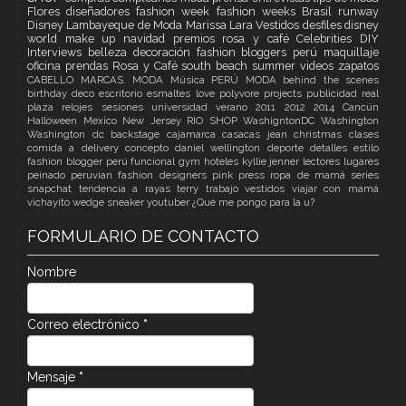
Flores
diseñadores
fashion week
fashion weeks
Brasil
runway
Disney
Lambayeque de Moda
Marissa Lara Vestidos
desfiles
disney
world
make up
navidad
premios
rosa y café
Celebrities
DIY
Interviews
belleza
decoración
fashion bloggers perú
maquillaje
oficina
prendas Rosa y Café
south beach
summer
videos
zapatos
CABELLO
MARCAS. MODA
Música
PERÚ MODA
behind the scenes
birthday
deco
escritorio
esmaltes
love
polyvore
projects
publicidad
real
plaza
relojes
sesiones
universidad
verano
2011
2012
2014
Cancún
Halloween
Mexico
New Jersey
RIO
SHOP
WashigntonDC
Washington
Washington dc
backstage
cajamarca
casacas jean
christmas
clases
comida a delivery
concepto
daniel wellington
deporte
detalles
estilo
fashion blogger perú
funcional
gym
hoteles
kyllie jenner
lectores
lugares
peinado
peruvian fashion designers
pink
press
ropa de mamá
series
snapchat
tendencia a rayas
terry
trabajo
vestidos
viajar con mamá
vichayito
wedge sneaker
youtuber
¿Qué me pongo para la u?
FORMULARIO DE CONTACTO
Nombre
Correo electrónico
*
Mensaje
*