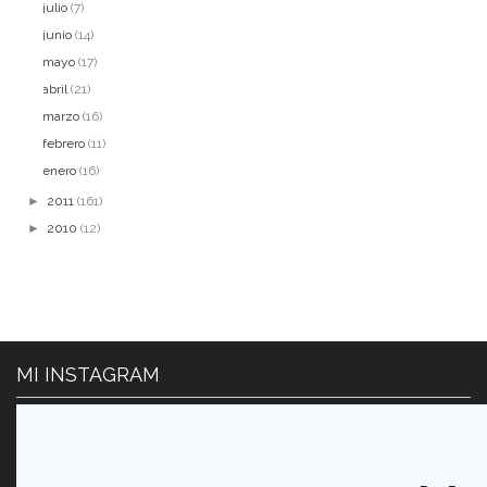
julio
(7)
junio
(14)
mayo
(17)
abril
(21)
marzo
(16)
febrero
(11)
enero
(16)
►
2011
(161)
►
2010
(12)
MI INSTAGRAM