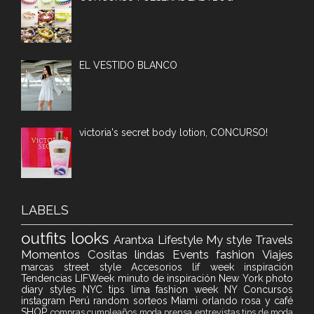
EL VESTIDO BLANCO
victoria's secret body lotion, CONCURSO!
LABELS
outfits
looks
Arantxa
Lifestyle
My style
Travels
Momentos
Cositas lindas
Events
fashion
Viajes
marcas
street style
Accesorios
lif week
inspiración
Tendencias
LIFWeek
minuto de inspiración
New York
photo
diary
styles
NYC
tips
lima fashion week
NY
Concursos
instagram
Perú
random
sorteos
Miami
orlando
rosa y café
SHOP
compras
cumpleaños
moda
prensa
entrevistas
tips de moda