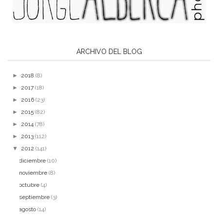
ARCHIVO DEL BLOG
►
2018
(8)
►
2017
(18)
►
2016
(23)
►
2015
(82)
►
2014
(78)
►
2013
(112)
▼
2012
(141)
diciembre
(10)
noviembre
(8)
octubre
(4)
septiembre
(3)
agosto
(14)