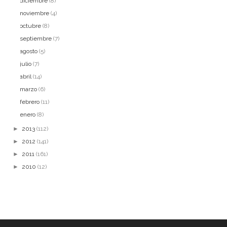
diciembre
(8)
noviembre
(4)
octubre
(8)
septiembre
(7)
agosto
(5)
julio
(7)
abril
(14)
marzo
(6)
febrero
(11)
enero
(8)
►
2013
(112)
►
2012
(141)
►
2011
(161)
►
2010
(12)