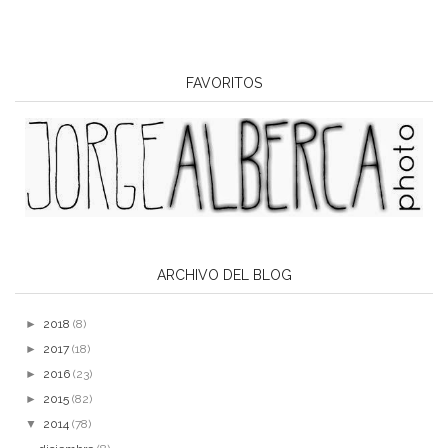
FAVORITOS
ARCHIVO DEL BLOG
►
2018
(8)
►
2017
(18)
►
2016
(23)
►
2015
(82)
▼
2014
(78)