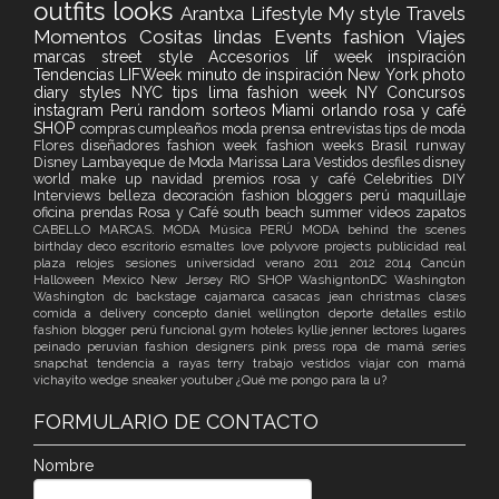
outfits
looks
Arantxa
Lifestyle
My style
Travels
Momentos
Cositas lindas
Events
fashion
Viajes
marcas
street style
Accesorios
lif week
inspiración
Tendencias
LIFWeek
minuto de inspiración
New York
photo
diary
styles
NYC
tips
lima fashion week
NY
Concursos
instagram
Perú
random
sorteos
Miami
orlando
rosa y café
SHOP
compras
cumpleaños
moda
prensa
entrevistas
tips de moda
Flores
diseñadores
fashion week
fashion weeks
Brasil
runway
Disney
Lambayeque de Moda
Marissa Lara Vestidos
desfiles
disney
world
make up
navidad
premios
rosa y café
Celebrities
DIY
Interviews
belleza
decoración
fashion bloggers perú
maquillaje
oficina
prendas Rosa y Café
south beach
summer
videos
zapatos
CABELLO
MARCAS. MODA
Música
PERÚ MODA
behind the scenes
birthday
deco
escritorio
esmaltes
love
polyvore
projects
publicidad
real
plaza
relojes
sesiones
universidad
verano
2011
2012
2014
Cancún
Halloween
Mexico
New Jersey
RIO
SHOP
WashigntonDC
Washington
Washington dc
backstage
cajamarca
casacas jean
christmas
clases
comida a delivery
concepto
daniel wellington
deporte
detalles
estilo
fashion blogger perú
funcional
gym
hoteles
kyllie jenner
lectores
lugares
peinado
peruvian fashion designers
pink
press
ropa de mamá
series
snapchat
tendencia a rayas
terry
trabajo
vestidos
viajar con mamá
vichayito
wedge sneaker
youtuber
¿Qué me pongo para la u?
FORMULARIO DE CONTACTO
Nombre