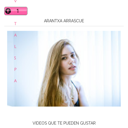
V
I
ARANTXA ARRASCUE
T
A
L
S
P
A
VIDEOS QUE TE PUEDEN GUSTAR