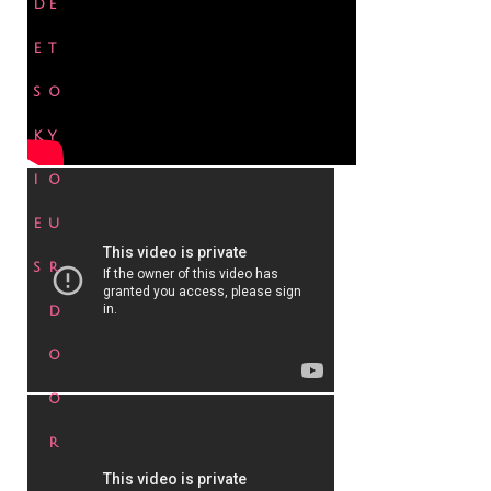
d
e
e
t
s
o
k
y
i
o
e
u
s
r
d
o
o
r