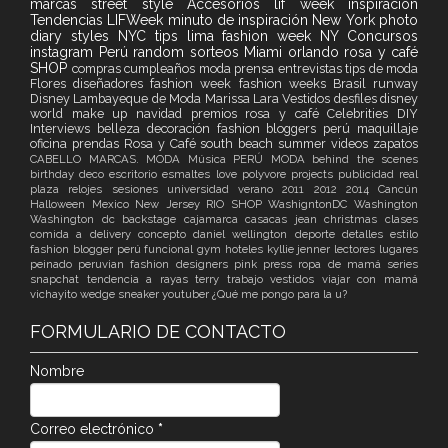
marcas
street style
Accesorios
lif week
inspiración
Tendencias
LIFWeek
minuto de inspiración
New York
photo
diary
styles
NYC
tips
lima fashion week
NY
Concursos
instagram
Perú
random
sorteos
Miami
orlando
rosa y café
SHOP
compras
cumpleaños
moda
prensa
entrevistas
tips de moda
Flores
diseñadores
fashion week
fashion weeks
Brasil
runway
Disney
Lambayeque de Moda
Marissa Lara Vestidos
desfiles
disney
world
make up
navidad
premios
rosa y café
Celebrities
DIY
Interviews
belleza
decoración
fashion bloggers perú
maquillaje
oficina
prendas Rosa y Café
south beach
summer
videos
zapatos
CABELLO
MARCAS. MODA
Música
PERÚ MODA
behind the scenes
birthday
deco
escritorio
esmaltes
love
polyvore
projects
publicidad
real
plaza
relojes
sesiones
universidad
verano
2011
2012
2014
Cancún
Halloween
Mexico
New Jersey
RIO
SHOP
WashigntonDC
Washington
Washington dc
backstage
cajamarca
casacas jean
christmas
clases
comida a delivery
concepto
daniel wellington
deporte
detalles
estilo
fashion blogger perú
funcional
gym
hoteles
kyllie jenner
lectores
lugares
peinado
peruvian fashion designers
pink
press
ropa de mamá
series
snapchat
tendencia a rayas
terry
trabajo
vestidos
viajar con mamá
vichayito
wedge sneaker
youtuber
¿Qué me pongo para la u?
FORMULARIO DE CONTACTO
Nombre
Correo electrónico
*