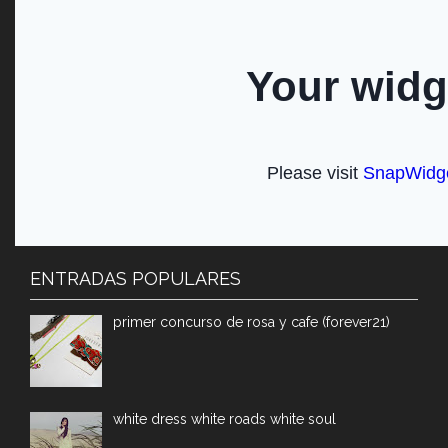
ENTRADAS POPULARES
primer concurso de rosa y cafe (forever21)
white dress white roads white soul