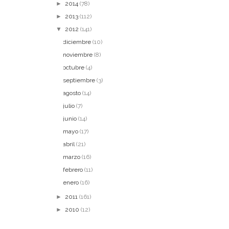
►
2014
(78)
►
2013
(112)
▼
2012
(141)
diciembre
(10)
noviembre
(8)
octubre
(4)
septiembre
(3)
agosto
(14)
julio
(7)
junio
(14)
mayo
(17)
abril
(21)
marzo
(16)
febrero
(11)
enero
(16)
►
2011
(161)
►
2010
(12)