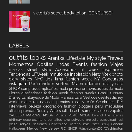
victoria's secret body lotion, CONCURSO!
LABELS
outfits
looks
Arantxa
Lifestyle
My style
Travels
Momentos
Cositas lindas
Events
fashion
Viajes
marcas
street style
Accesorios
lif week
inspiración
Tendencias
LIFWeek
minuto de inspiración
New York
photo
diary
styles
NYC
tips
lima fashion week
NY
Concursos
instagram
Perú
random
sorteos
Miami
orlando
rosa y café
SHOP
compras
cumpleaños
moda
prensa
entrevistas
tips de moda
Flores
diseñadores
fashion week
fashion weeks
Brasil
runway
Disney
Lambayeque de Moda
Marissa Lara Vestidos
desfiles
disney
world
make up
navidad
premios
rosa y café
Celebrities
DIY
Interviews
belleza
decoración
fashion bloggers perú
maquillaje
oficina
prendas Rosa y Café
south beach
summer
videos
zapatos
CABELLO
MARCAS. MODA
Música
PERÚ MODA
behind the scenes
birthday
deco
escritorio
esmaltes
love
polyvore
projects
publicidad
real
plaza
relojes
sesiones
universidad
verano
2011
2012
2014
Cancún
Halloween
Mexico
New Jersey
RIO
SHOP
WashigntonDC
Washington