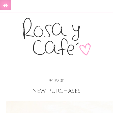
;
9/19/2011
new purchases