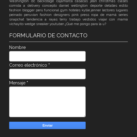
Washington dc
backstage
cajamarca
casacas jean
christmas
clases
comida a delivery
concepto
daniel wellington
deporte
detalles
estilo
fashion blogger perú
funcional
gym
hoteles
kyllie jenner
lectores
lugares
peinado
peruvian fashion designers
pink
press
ropa de mamá
series
snapchat
tendencia a rayas
terry
trabajo
vestidos
viajar con mamá
vichayito
wedge sneaker
youtuber
¿Qué me pongo para la u?
FORMULARIO DE CONTACTO
Nombre
Correo electrónico
*
Mensaje
*