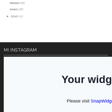
febrero
(18)
enero
(28)
►
2010
(12)
MI INSTAGRAM