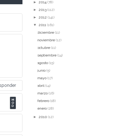
►
2014
(78)
►
2013
(112)
►
2012
(141)
▼
2011
(161)
diciembre
(11)
noviembre
(12)
octubre
(11)
septiembre
(14)
agosto
(15)
junio
(5)
mayo
(17)
sponder
abril
(14)
marzo
(16)
febrero
(18)
enero
(28)
►
2010
(12)