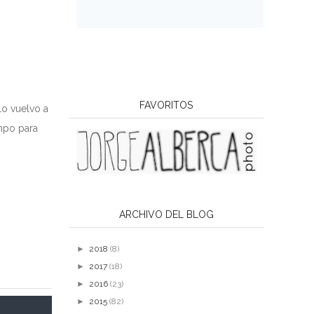
FAVORITOS
lo vuelvo a
empo para
ARCHIVO DEL BLOG
►
2018
(8)
►
2017
(18)
►
2016
(23)
►
2015
(82)