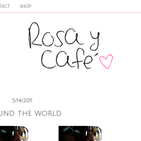
TACT
SHOP
5/14/2011
und the world