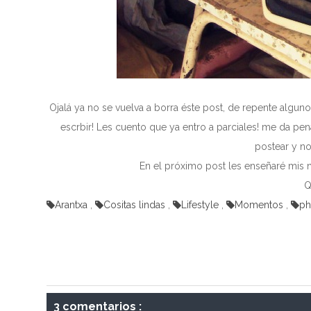
Ojalá ya no se vuelva a borra éste post, de repente algun
escrbir! Les cuento que ya entro a parciales! me da pe
postear y n
En el próximo post les enseñaré mis 
Q
Arantxa
,
Cositas lindas
,
Lifestyle
,
Momentos
,
ph
3 comentarios :