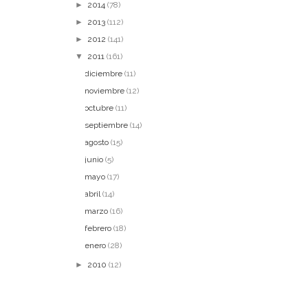
►
2014
(78)
►
2013
(112)
►
2012
(141)
▼
2011
(161)
diciembre
(11)
noviembre
(12)
octubre
(11)
septiembre
(14)
agosto
(15)
junio
(5)
mayo
(17)
abril
(14)
marzo
(16)
febrero
(18)
enero
(28)
►
2010
(12)