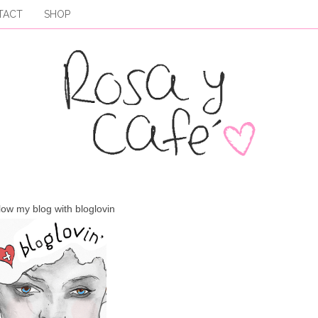
TACT
SHOP
low my blog with bloglovin