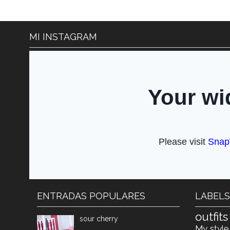
MI INSTAGRAM
ENTRADAS POPULARES
LABELS
outfit
sour cherry
My styl