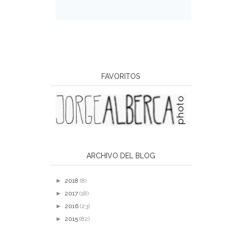
FAVORITOS
ARCHIVO DEL BLOG
►
2018
(8)
►
2017
(18)
►
2016
(23)
►
2015
(82)