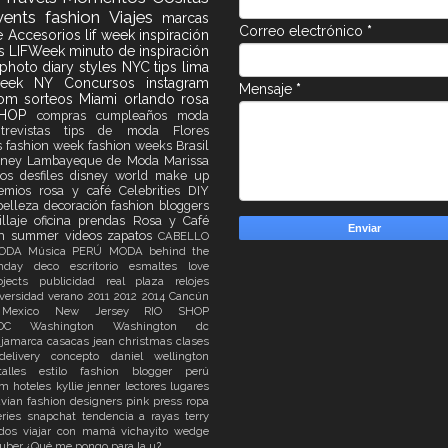
vents
fashion
Viajes
marcas
Correo electrónico
*
le
Accesorios
lif week
inspiración
as
LIFWeek
minuto de inspiración
photo diary
styles
NYC
tips
lima
week
NY
Concursos
instagram
Mensaje
*
dom
sorteos
Miami
orlando
rosa
SHOP
compras
cumpleaños
moda
ntrevistas
tips de moda
Flores
s
fashion week
fashion weeks
Brasil
sney
Lambayeque de Moda
Marissa
dos
desfiles
disney world
make up
remios
rosa y café
Celebrities
DIY
belleza
decoración
fashion bloggers
llaje
oficina
prendas Rosa y Café
ch
summer
videos
zapatos
CABELLO
MODA
Música
PERÚ MODA
behind the
thday
deco
escritorio
esmaltes
love
ojects
publicidad
real plaza
relojes
iversidad
verano
2011
2012
2014
Cancún
n
Mexico
New Jersey
RIO
SHOP
onDC
Washington
Washington dc
ajamarca
casacas jean
christmas
clases
delivery
concepto
daniel wellington
talles
estilo
fashion blogger perú
ym
hoteles
kyllie jenner
lectores
lugares
uvian fashion designers
pink
press
ropa
eries
snapchat
tendencia a rayas
terry
idos
viajar con mamá
vichayito
wedge
tuber
¿Qué me pongo para la u?