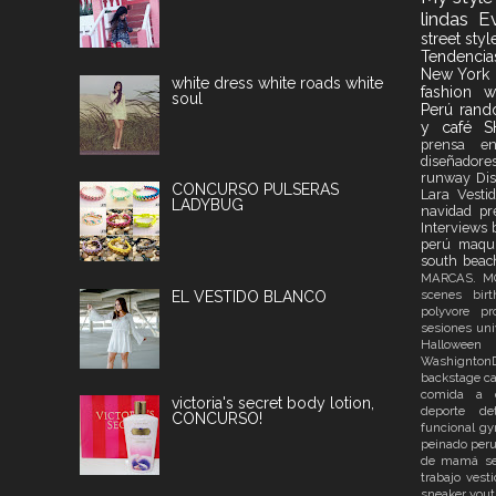
lindas
E
street sty
Tendenci
New York
white dress white roads white
fashion 
soul
Perú
ran
y café 
prensa
e
diseñadore
runway
Di
CONCURSO PULSERAS
Lara Vesti
LADYBUG
navidad
p
Interviews
perú
maqui
south bea
MARCAS. 
scenes
bir
EL VESTIDO BLANCO
polyvore
pr
sesiones
un
Hallowee
Washignt
backstage
c
comida a 
victoria's secret body lotion,
deporte
de
CONCURSO!
funcional
g
peinado
per
de mamá
s
trabajo
vest
sneaker
you