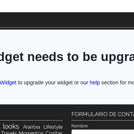
FORMULARIO DE CON
s
looks
Nombre
Arantxa
Lifestyle
e
Travels
Momentos
Cositas